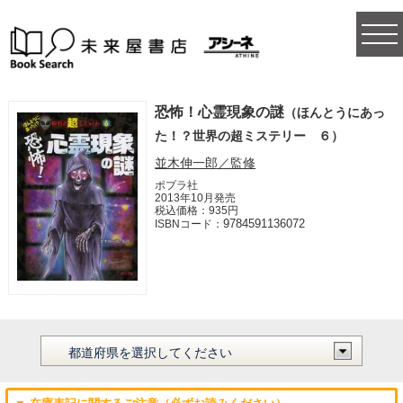
togg
navi
恐怖！心霊現象の謎
（ほんとうにあっ
た！？世界の超ミステリー ６）
並木伸一郎／監修
ポプラ社
2013年10月発売
税込価格：935円
9784591136072
ISBNコード：