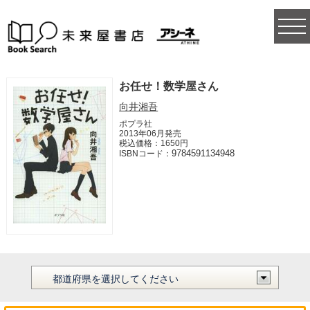
togg
navi
お任せ！数学屋さん
向井湘吾
ポプラ社
2013年06月発売
税込価格：1650円
9784591134948
ISBNコード：