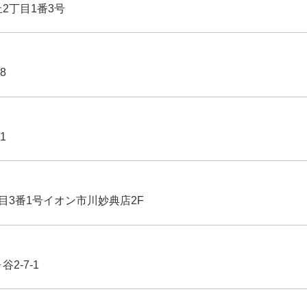
丘2丁目1番3号
8
1
丁目3番1号イオン市川妙典店2F
2-7-1