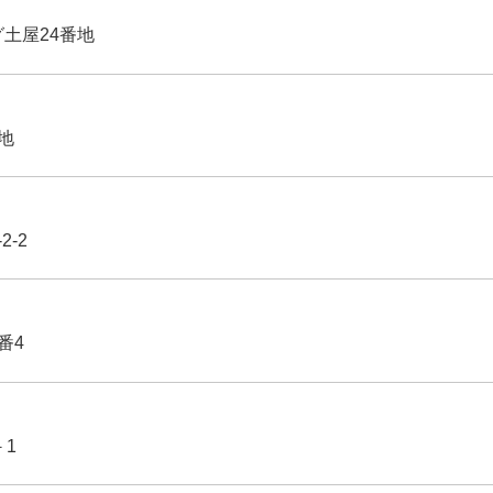
グ土屋24番地
番地
2-2
番4
－1