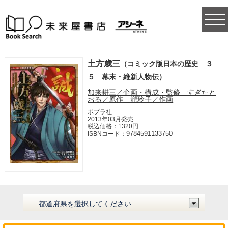
togg
navi
土方歳三
（コミック版日本の歴史 ３
５ 幕末・維新人物伝）
加来耕三／企画・構成・監修 すぎたと
おる／原作 瀧玲子／作画
ポプラ社
2013年03月発売
税込価格：1320円
9784591133750
ISBNコード：