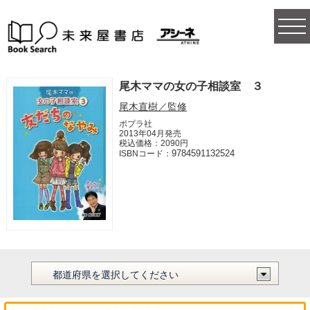
togg
navi
尾木ママの女の子相談室 ３
尾木直樹／監修
ポプラ社
2013年04月発売
税込価格：2090円
9784591132524
ISBNコード：