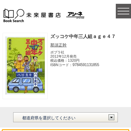
togg
navi
ズッコケ中年三人組ａｇｅ４７
那須正幹
ポプラ社
2012年12月発売
税込価格：1320円
9784591131855
ISBNコード：