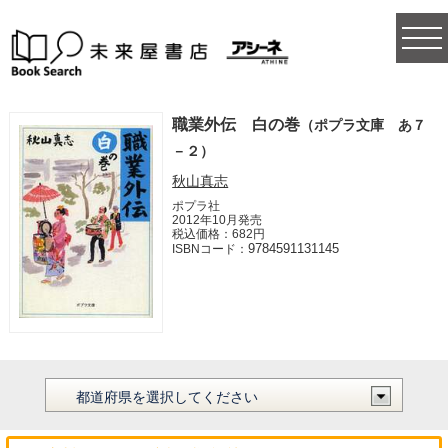
togg
navi
職業外伝 白の巻
（ポプラ文庫 あ７
－２）
秋山真志
ポプラ社
2012年10月発売
税込価格：682円
9784591131145
ISBNコード：