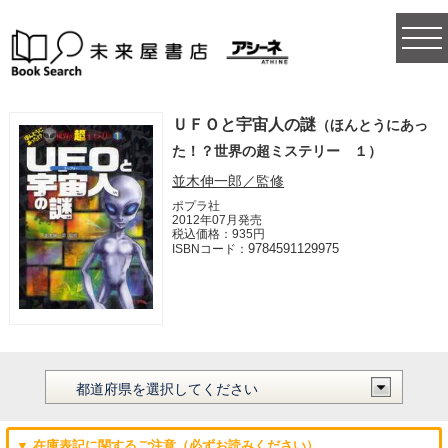
togg
navi
ＵＦＯと宇宙人の謎
（ほんとうにあっ
た！？世界の超ミステリー １）
並木伸一郎／監修
ポプラ社
2012年07月発売
税込価格：935円
9784591129975
ISBNコード：
▼ 在庫表記に関するご注意（必ずお読みください）