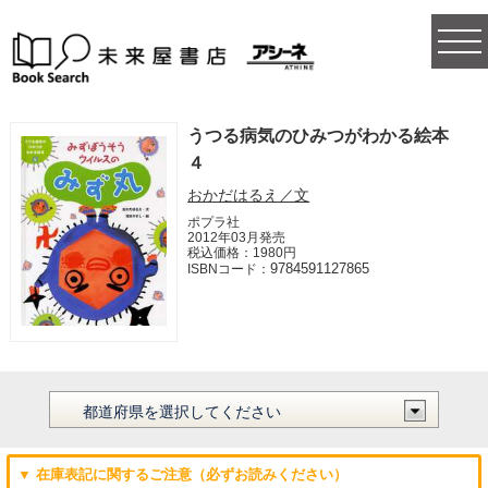
togg
navi
うつる病気のひみつがわかる絵本
４
おかだはるえ／文
ポプラ社
2012年03月発売
税込価格：1980円
9784591127865
ISBNコード：
▼ 在庫表記に関するご注意（必ずお読みください）