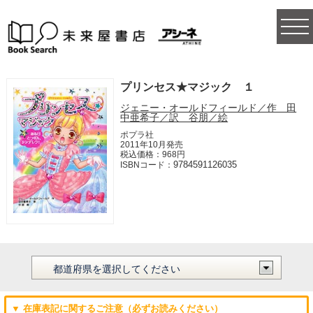
togg
navi
プリンセス★マジック １
ジェニー・オールドフィールド／作 田
中亜希子／訳 谷朋／絵
ポプラ社
2011年10月発売
税込価格：968円
9784591126035
ISBNコード：
▼ 在庫表記に関するご注意（必ずお読みください）