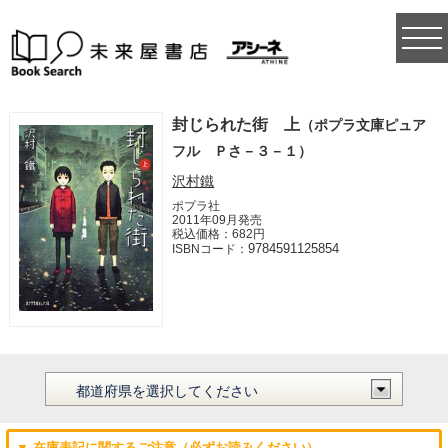
togg
navi
封じられた街 上
（ポプラ文庫ピュア
フル Ｐさ－３－１）
沢村鐵
ポプラ社
2011年09月発売
税込価格：682円
9784591125854
ISBNコード：
▼ 在庫表記に関するご注意（必ずお読みください）