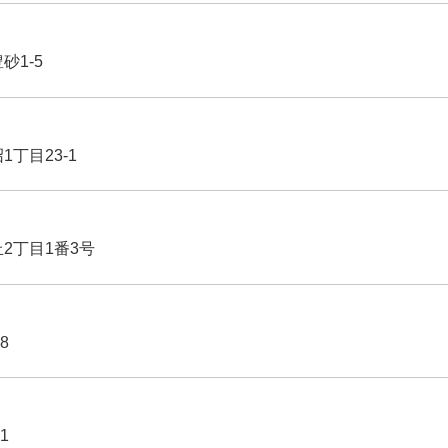
豊砂1-5
1丁目23-1
丘2丁目1番3号
8
1