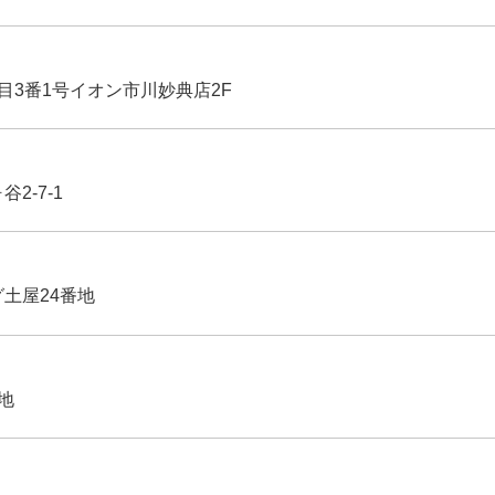
丁目3番1号イオン市川妙典店2F
2-7-1
グ土屋24番地
番地