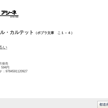
ル・カルテット
（ポプラ文庫 こ１－４）
るい
0月発売
594円
ード：
9784591120927