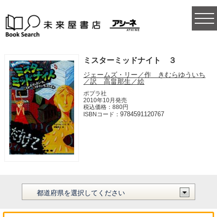
togg
navi
ミスターミッドナイト ３
ジェームズ・リー／作 きむらゆういち
／訳 高畠那生／絵
ポプラ社
2010年10月発売
税込価格：880円
9784591120767
ISBNコード：