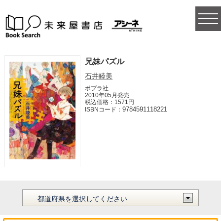
togg
navi
兄妹パズル
石井睦美
ポプラ社
2010年05月発売
税込価格：1571円
9784591118221
ISBNコード：