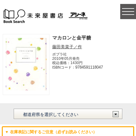
togg
navi
マカロンと金平糖
藤田美菜子／作
ポプラ社
2010年05月発売
税込価格：1430円
9784591118047
ISBNコード：
▼ 在庫表記に関するご注意（必ずお読みください）