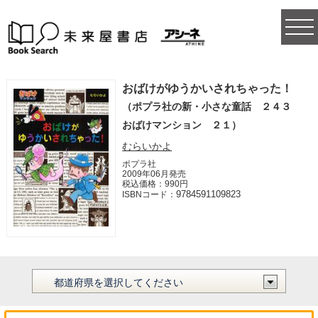
togg
navi
おばけがゆうかいされちゃった！
（ポプラ社の新・小さな童話 ２４３
おばけマンション ２１）
むらいかよ
ポプラ社
2009年06月発売
税込価格：990円
9784591109823
ISBNコード：