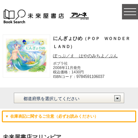
togg
navi
にんぎょひめ
（ＰＯＰ ＷＯＮＤＥＲ
ＬＡＮＤ）
ぽっぷ／え はやのみちよ／ぶん
ポプラ社
2008年11月発売
税込価格：1430円
9784591106037
ISBNコード：
▼ 在庫表記に関するご注意（必ずお読みください）
未来屋書店マリンピア