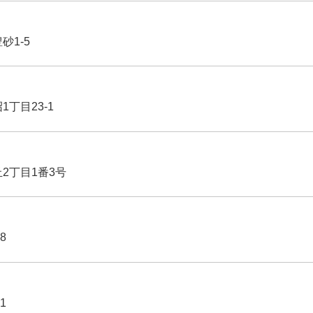
豊砂1-5
1丁目23-1
丘2丁目1番3号
8
1