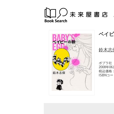
ベイビ
鈴木志
ポプラ社
2008年0
税込価格：
ISBNコ