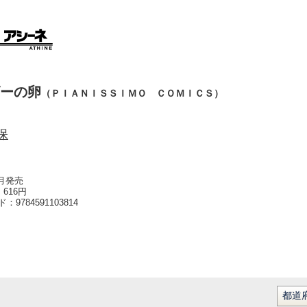
ーの卵
（ＰＩＡＮＩＳＳＩＭＯ ＣＯＭＩＣＳ）
保
6月発売
616円
ード：
9784591103814