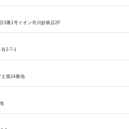
丁目3番1号イオン市川妙典店2F
2-7-1
グ土屋24番地
番地