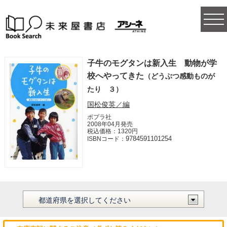
togg
navi
子牛のモグタンは新入生 動物が学
校へやってきた
（どうぶつ感動ものが
たり ３）
国松俊英／編
ポプラ社
2008年04月発売
税込価格：1320円
9784591101254
ISBNコード：