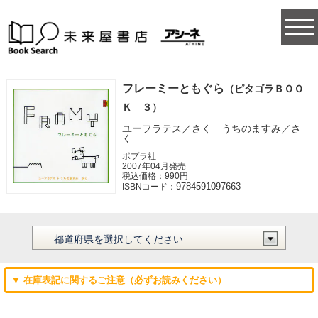
togg
navi
フレーミーともぐら
（ピタゴラＢＯＯ
Ｋ ３）
ユーフラテス／さく うちのますみ／さ
く
ポプラ社
2007年04月発売
税込価格：990円
9784591097663
ISBNコード：
▼ 在庫表記に関するご注意（必ずお読みください）