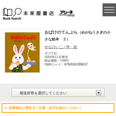
togg
navi
おばけのてんぷら
（めがねうさぎの小
さな絵本 ２）
せなけいこ／作・絵
ポプラ社
2005年11月発売
税込価格：748円
9784591089637
ISBNコード：
▼ 在庫表記に関するご注意（必ずお読みください）