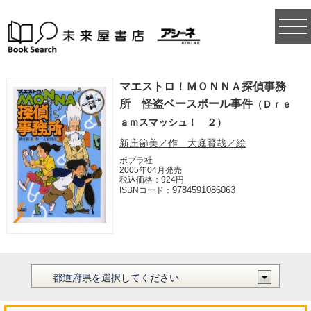
togg
navi
マエストロ！ＭＯＮＮＡ探偵事務
所 怪盗ベースボール事件
（Ｄｒｅ
ａｍスマッシュ！ ２）
新庄節美／作 大庭賢哉／絵
ポプラ社
2005年04月発売
税込価格：924円
9784591086063
ISBNコード：