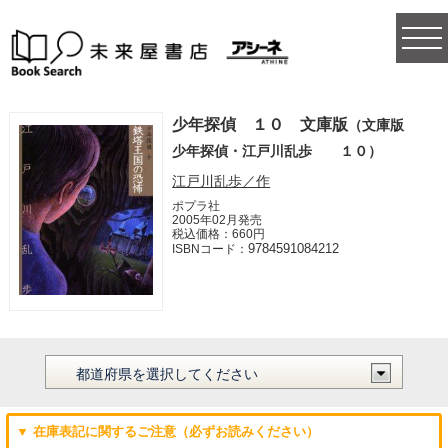
togg
navi
少年探偵 １０ 文庫版
（文庫版
少年探偵・江戸川乱歩 １０）
江戸川乱歩／作
ポプラ社
2005年02月発売
税込価格：660円
9784591084212
ISBNコード：
▼ 在庫表記に関するご注意（必ずお読みください）