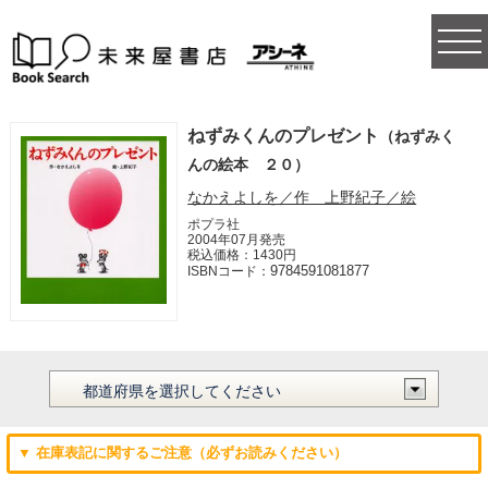
togg
navi
ねずみくんのプレゼント
（ねずみく
んの絵本 ２０）
なかえよしを／作 上野紀子／絵
ポプラ社
2004年07月発売
税込価格：1430円
9784591081877
ISBNコード：
▼ 在庫表記に関するご注意（必ずお読みください）