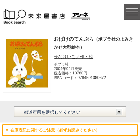
togg
navi
おばけのてんぷら
（ポプラ社のよみき
かせ大型絵本）
せなけいこ／作・絵
ポプラ社
2004年04月発売
税込価格：10780円
9784591080672
ISBNコード：
▼ 在庫表記に関するご注意（必ずお読みください）