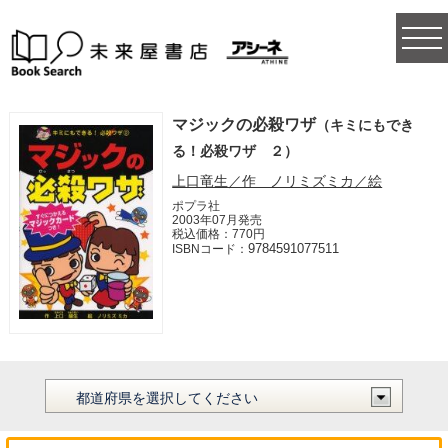
togg
navi
マジックの必殺ワザ
（キミにもでき
る！必殺ワザ ２）
上口竜生／作 ノリミズミカ／絵
ポプラ社
2003年07月発売
税込価格：770円
9784591077511
ISBNコード：