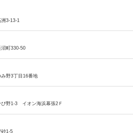
3-13-1
沼町330-50
ゆみ野3丁目16番地
ひび野1-3 イオン海浜幕張2Ｆ
豊砂1-5