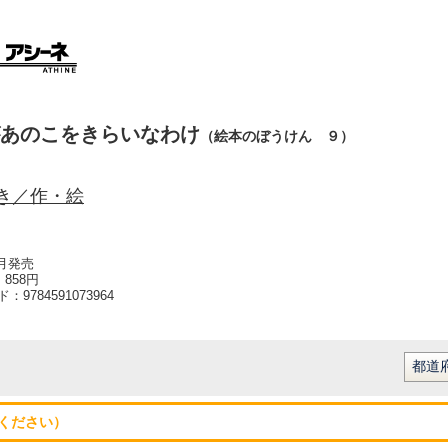
あのこをきらいなわけ
（絵本のぼうけん ９）
き／作・絵
1月発売
858円
ード：
9784591073964
ください）