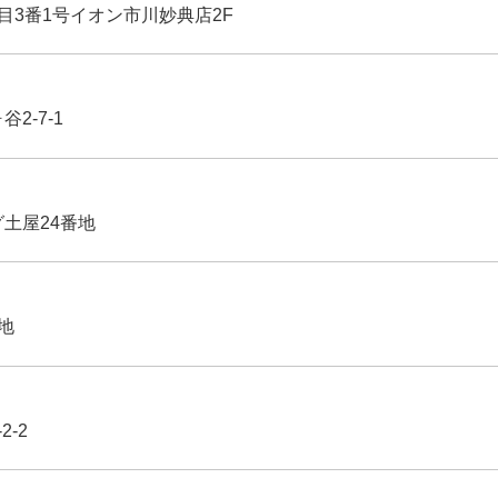
丁目3番1号イオン市川妙典店2F
2-7-1
グ土屋24番地
番地
2-2