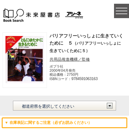
togg
navi
バリアフリーいっしょに生きていく
ために ５
（バリアフリーいっしょに
生きていくために５）
共用品推進機構／監修
ポプラ社
2000年04月発売
税込価格：2750円
9784591063163
ISBNコード：
▼ 在庫表記に関するご注意（必ずお読みください）