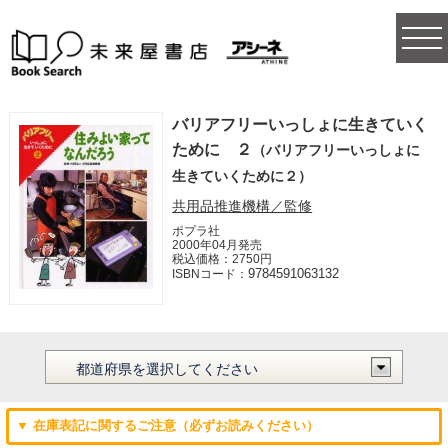
togg
navi
バリアフリーいっしょに生きていく
ために ２
（バリアフリーいっしょに
生きていくために２）
共用品推進機構／監修
ポプラ社
2000年04月発売
税込価格：2750円
9784591063132
ISBNコード：
▼ 在庫表記に関するご注意（必ずお読みください）