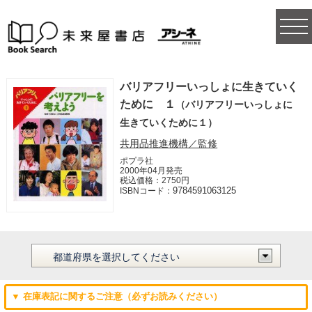
togg
navi
バリアフリーいっしょに生きていく
ために １
（バリアフリーいっしょに
生きていくために１）
共用品推進機構／監修
ポプラ社
2000年04月発売
税込価格：2750円
9784591063125
ISBNコード：
▼ 在庫表記に関するご注意（必ずお読みください）