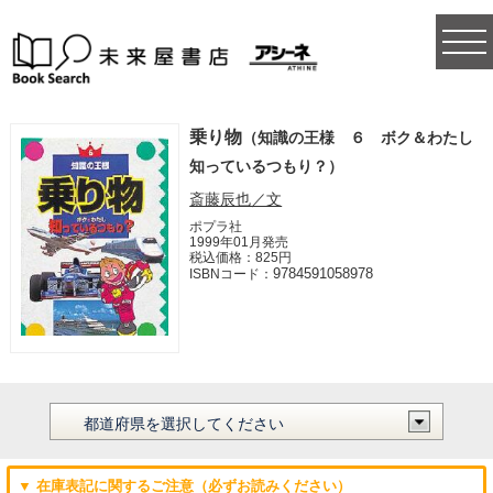
togg
navi
乗り物
（知識の王様 ６ ボク＆わたし
知っているつもり？）
斎藤辰也／文
ポプラ社
1999年01月発売
税込価格：825円
9784591058978
ISBNコード：
▼ 在庫表記に関するご注意（必ずお読みください）