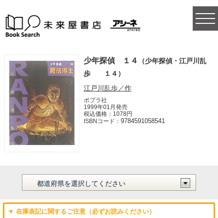
togg
navi
少年探偵 １４
（少年探偵・江戸川乱
歩 １４）
江戸川乱歩／作
ポプラ社
1999年01月発売
税込価格：1078円
9784591058541
ISBNコード：
▼ 在庫表記に関するご注意（必ずお読みください）