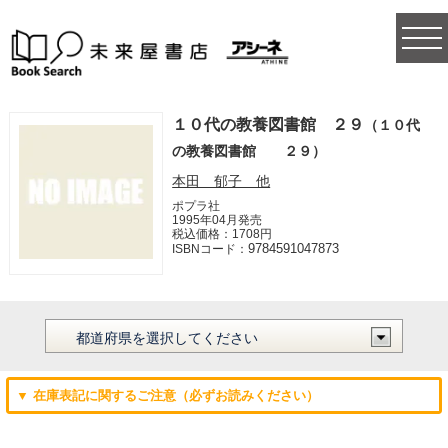
togg
navi
１０代の教養図書館 ２９
（１０代
の教養図書館 ２９）
本田 郁子 他
ポプラ社
1995年04月発売
税込価格：1708円
9784591047873
ISBNコード：
▼ 在庫表記に関するご注意（必ずお読みください）