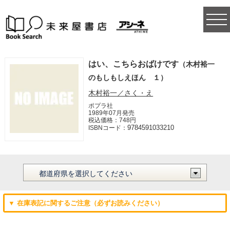
togg
navi
はい、こちらおばけです
（木村裕一
のもしもしえほん １）
木村裕一／さく・え
ポプラ社
1989年07月発売
税込価格：748円
9784591033210
ISBNコード：
▼ 在庫表記に関するご注意（必ずお読みください）