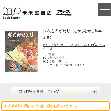
togg
navi
兵六ものがたり
（むかしむかし絵本
２６）
さいごうたけひこ／ぶん みたげんじろ
う／え
ポプラ社
1977年00月発売
税込価格：1980円
9784591003992
ISBNコード：
▼ 在庫表記に関するご注意（必ずお読みください）