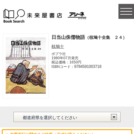
togg
navi
日当山侏儒物語
（椋鳩十全集 ２４）
椋鳩十
ポプラ社
1980年07月発売
税込価格：1650円
9784591003718
ISBNコード：