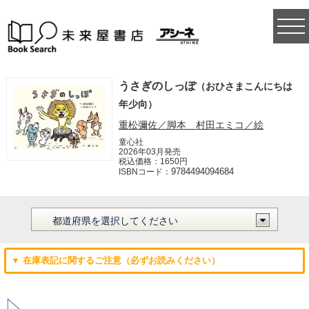
togg
navi
うさぎのしっぽ
（おひさまこんにちは
年少向）
重松彌佐／脚本 村田エミコ／絵
童心社
2026年03月発売
税込価格：1650円
9784494094684
ISBNコード：
▼ 在庫表記に関するご注意（必ずお読みください）