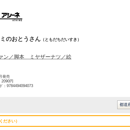
ミのおとうさん
（ともだちだいすき）
ァン／脚本 ミヤザーナツ／絵
8月発売
2090円
ード：
9784494094073
ください）