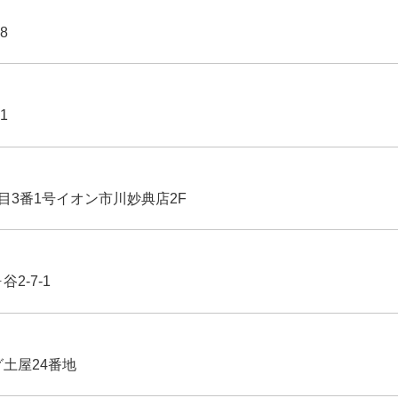
8
1
丁目3番1号イオン市川妙典店2F
2-7-1
グ土屋24番地