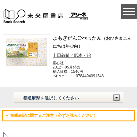
togg
navi
よもぎだんごぺったん
（おひさまこん
にちは年少向）
土田義晴／脚本・絵
童心社
2012年05月発売
税込価格：1540円
9784494091348
ISBNコード：
▼ 在庫表記に関するご注意（必ずお読みください）