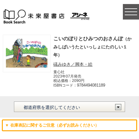
togg
navi
こいのぼりとひみつのおさんぽ
（か
みしばいうたといっしょにたのしい１
年）
礒みゆき／脚本・絵
童心社
2023年07月発売
税込価格：2090円
9784494081189
ISBNコード：
▼ 在庫表記に関するご注意（必ずお読みください）