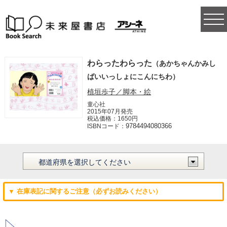
togg
navi
わらったわらった
（あかちゃんかみし
ばいいっしょにこんにちわ）
植垣歩子／脚本・絵
童心社
2015年07月発売
税込価格：1650円
9784494080366
ISBNコード：
▼ 在庫表記に関するご注意（必ずお読みください）