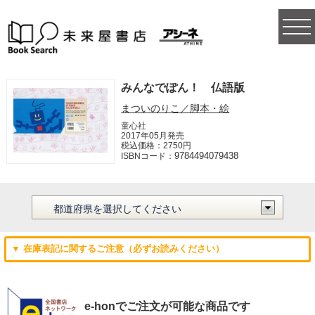
togg
navi
みんなでぽん！ 仏語版
まついのりこ／脚本・絵
童心社
2017年05月発売
税込価格：2750円
9784494079438
ISBNコード：
▼ 在庫表記に関するご注意（必ずお読みください）
e-honでご注文が可能な商品です