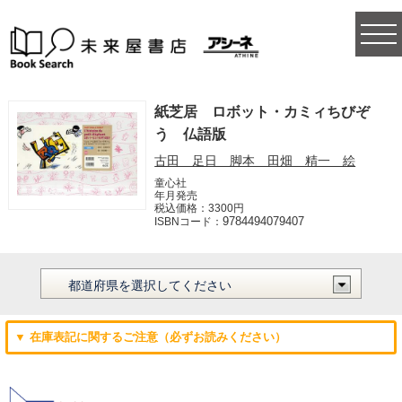
togg
navi
紙芝居 ロボット・カミィちびぞ
う 仏語版
古田 足日 脚本 田畑 精一 絵
童心社
年月発売
税込価格：3300円
9784494079407
ISBNコード：
▼ 在庫表記に関するご注意（必ずお読みください）