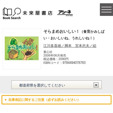
togg
navi
そらまめおいしい！
（食育かみしば
い・おいしいね、うれしいね！）
江川多喜雄／脚本 宮本忠夫／絵
童心社
2006年06月発売
税込価格：2090円
9784494078783
ISBNコード：
▼ 在庫表記に関するご注意（必ずお読みください）