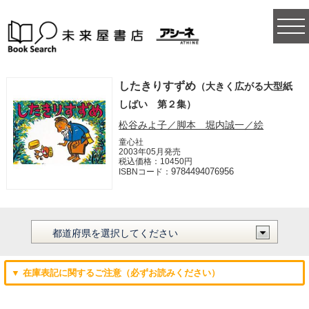
togg
navi
したきりすずめ
（大きく広がる大型紙
しばい 第２集）
松谷みよ子／脚本 堀内誠一／絵
童心社
2003年05月発売
税込価格：10450円
9784494076956
ISBNコード：
▼ 在庫表記に関するご注意（必ずお読みください）