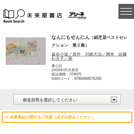
togg
navi
なんにもせんにん
（紙芝居ベストセレ
クション 第２集）
巌谷小波／原作 川崎大治／脚本 佐藤
わき子／画
童心社
2000年05月発売
税込価格：2090円
9784494076260
ISBNコード：
▼ 在庫表記に関するご注意（必ずお読みください）