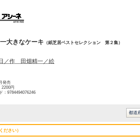
一大きなケーキ
（紙芝居ベストセレクション 第２集）
日／作 田畑精一／絵
5月発売
2200円
ード：
9784494076246
ください）