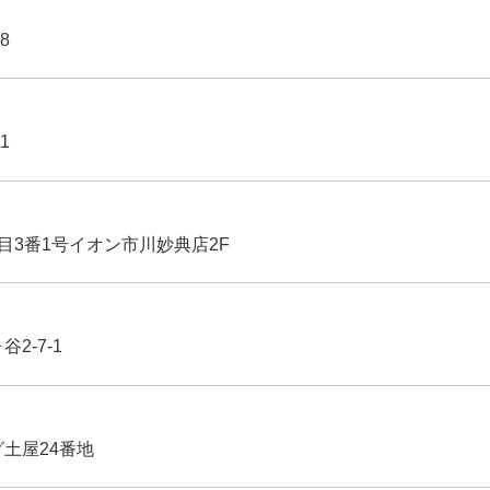
8
1
丁目3番1号イオン市川妙典店2F
2-7-1
グ土屋24番地