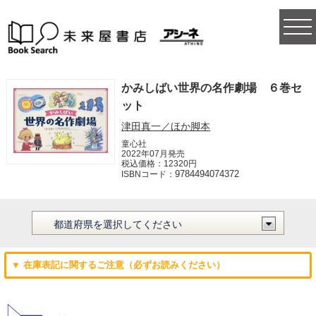
togg
navi
かみしばい世界の名作劇場 ６巻セ
ット
津田真一／ほか脚本
童心社
2022年07月発売
税込価格：12320円
9784494074372
ISBNコード：
▼ 在庫表記に関するご注意（必ずお読みください）