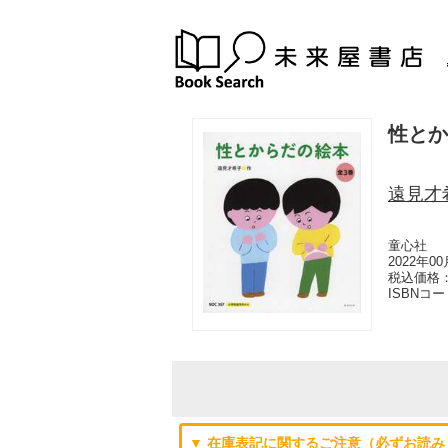
性とか
遠見才
童心社
2022年0
税込価格：
ISBNコ
▼ 在庫表記に関するご注意（必ずお読み