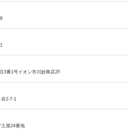
8
1
丁目3番1号イオン市川妙典店2F
2-7-1
グ土屋24番地