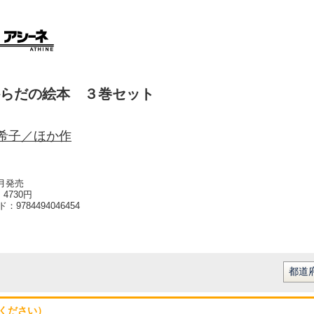
らだの絵本 ３巻セット
希子／ほか作
0月発売
4730円
ード：
9784494046454
ください）