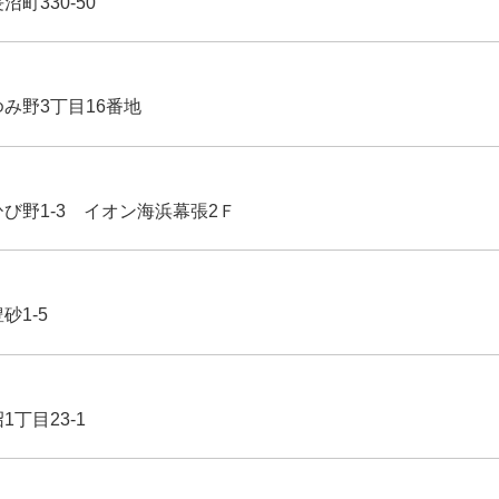
沼町330-50
ゆみ野3丁目16番地
ひび野1-3 イオン海浜幕張2Ｆ
豊砂1-5
1丁目23-1