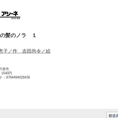
の髪のノラ １
恵子／作 吉田尚令／絵
4月発売
1540円
ード：
9784494028436