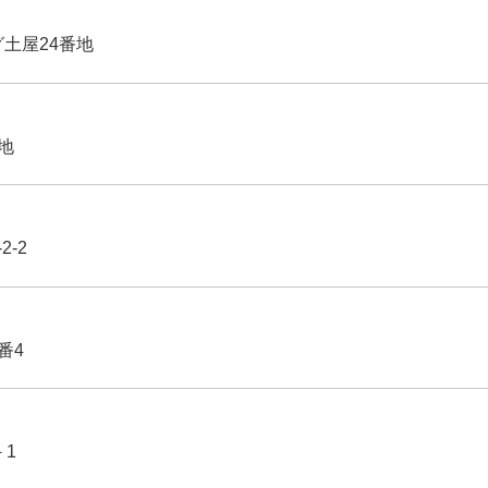
グ土屋24番地
番地
2-2
番4
－1