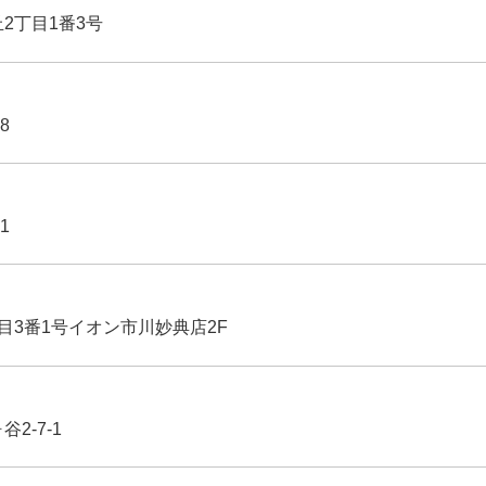
丘2丁目1番3号
8
1
丁目3番1号イオン市川妙典店2F
2-7-1